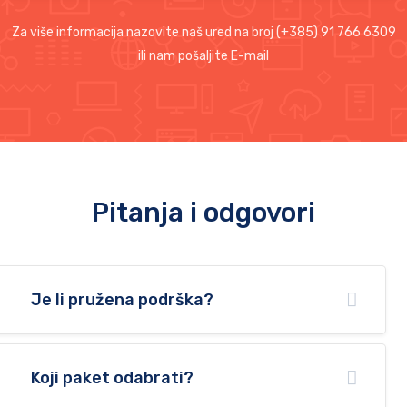
Za više informacija nazovite naš ured na broj (+385) 91 766 6309
ili nam pošaljite E-mail
Pitanja i odgovori
Je li pružena podrška?
Koji paket odabrati?