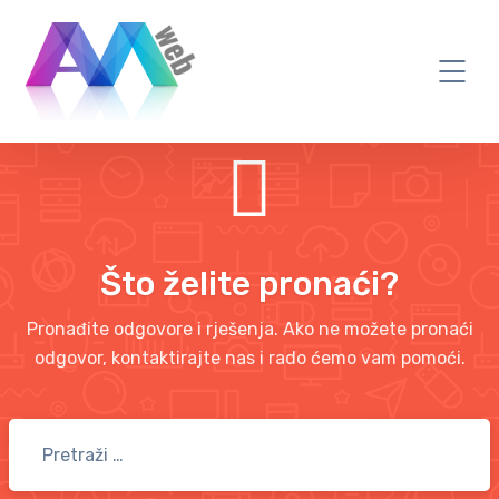
Što želite pronaći?
Pronađite odgovore i rješenja. Ako ne možete pronaći
odgovor, kontaktirajte nas i rado ćemo vam pomoći.