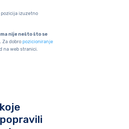
a pozicija izuzetno
ama nije nešto što se
e. Za dobro
pozicioniranje
 na web stranici.
 koje
popravili