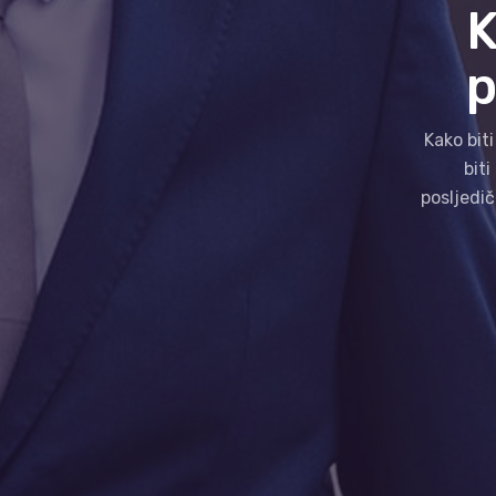
K
p
Kako biti
biti
posljedič