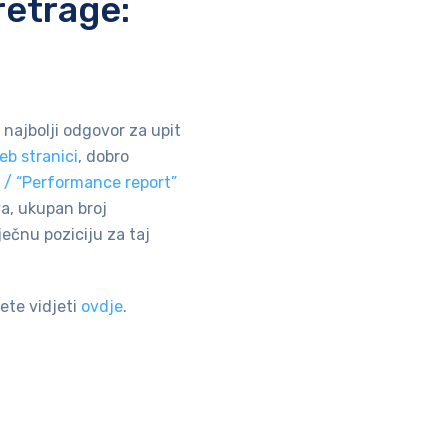
retrage:
 najbolji odgovor za upit
eb stranici
, dobro
 / “Performance report”
va, ukupan broj
sječnu poziciju za taj
ete vidjeti
ovdje
.