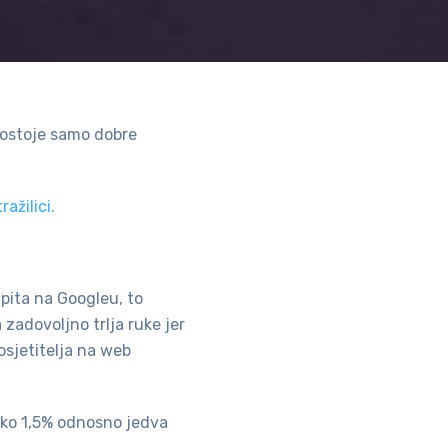
postoje samo dobre
ažilici.
pita na Googleu, to
 zadovoljno trlja ruke jer
osjetitelja na web
oko 1,5% odnosno jedva