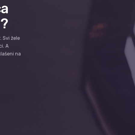
ca
u?
. Svi žele
ci. A
glašeni na