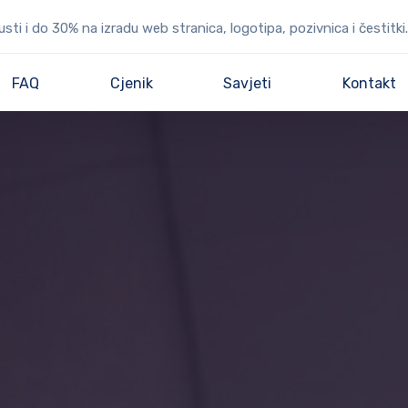
ti i do 30% na izradu web stranica, logotipa, pozivnica i čestitki.
FAQ
Cjenik
Savjeti
Kontakt