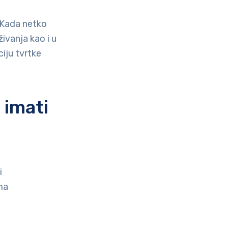
. Kada netko
živanja kao i u
ciju tvrtke
 imati
i
ma