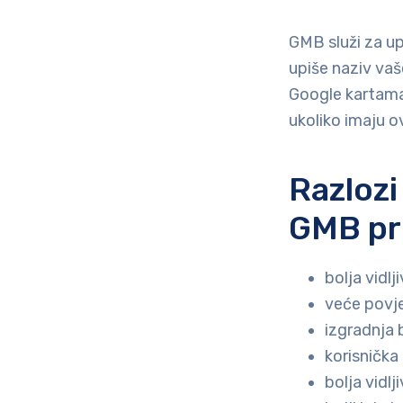
GMB služi za up
upiše naziv vaše
Google kartama. 
ukoliko imaju ov
Razlozi
GMB pro
bolja vidl
veće povje
izgradnja 
korisnička
bolja vidl