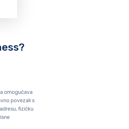
ness?
 Ona omogućava
avno povezali s
adresu, fizičku
risne