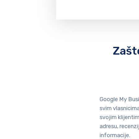
Zašt
Google My Busi
svim vlasnicima
svojim klijenti
adresu, recenzi
informacije.